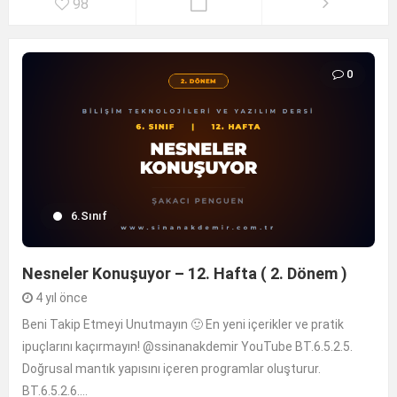
98
0
6.Sınıf
Nesneler Konuşuyor – 12. Hafta ( 2. Dönem )
4 yıl önce
Beni Takip Etmeyi Unutmayın 🙂 En yeni içerikler ve pratik
ipuçlarını kaçırmayın! @ssinanakdemir YouTube BT.6.5.2.5.
Doğrusal mantık yapısını içeren programlar oluşturur.
BT.6.5.2.6....