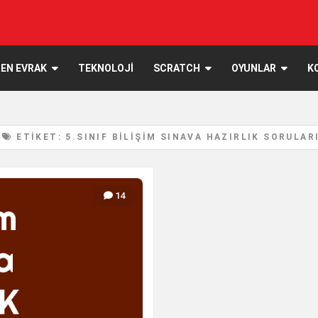
EN EVRAK
TEKNOLOJI
SCRATCH
OYUNLAR
K
ETIKET: 5.SINIF BILIŞIM SINAVA HAZIRLIK SORULAR
14