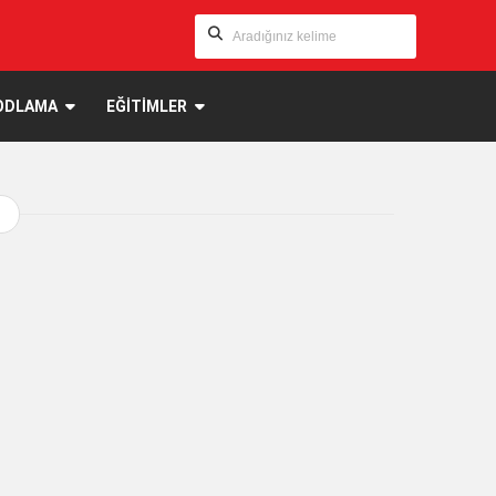
ODLAMA
EĞİTİMLER
I